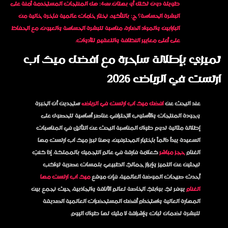
طويلة دون تكتل أو بهتان.س4: هل المنتجات المستخدمة آمنة على
البشرة الحساسة؟ ج: بالتأكيد، نختار خامات عالمية فاخرة خالية من
البارابين والمواد الضارة، مناسبة للبشرة الحساسة والعيون، مع الحفاظ
على أعلى معايير النظافة والتعقيم للأدوات.
تميزي بإطلالة ساحرة مع افضل ميك اب
ارتست في الرياض 2026
عند البحث عن
افضل ميك اب ارتست في الرياض
ستجدين أن الخبرة
وجودة المنتجات والأسلوب الاحترافي عناصر أساسية للحصول على
إطلالة مثالية تدوم طوال المناسبة البحث عن التألق في المناسبات
السعيدة يبدأ دائماً باختيار المحترفين، وهنا تبرز
ميك اب ارتست مها
الغنام
حجز مباشر
كعلامة فارقة في عالم التجميل بالمملكة. إذا كنتِ
تبحثين عن التميز وإبراز جمالكِ الطبيعي بلمسات عصرية تواكب
أحدث صيحات الموضة العالمية، فإن موقع
ميك اب ارتست مها
الغنام
يوفر لكِ بوابتكِ الخاصة لعالم الأناقة والجاذبية، حيث نجمع بين
المهارة العالية واستخدام أفضل المستحضرات العالمية الصديقة
للبشرة لضمان ثبات وإشراقة لا مثيل لها طوال اليوم.