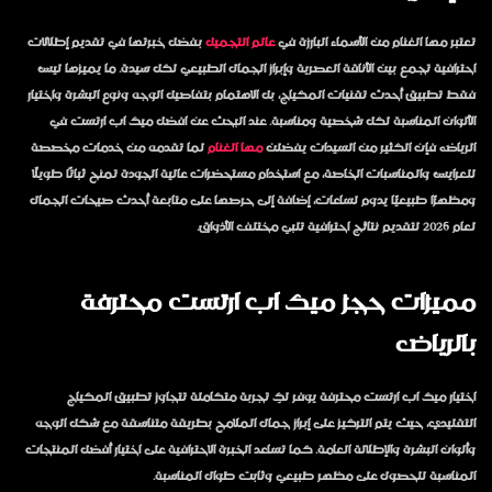
تعتبر مها الغنام من الأسماء البارزة في
عالم التجميل
بفضل خبرتها في تقديم إطلالات
احترافية تجمع بين الأناقة العصرية وإبراز الجمال الطبيعي لكل سيدة. ما يميزها ليس
فقط تطبيق أحدث تقنيات المكياج، بل الاهتمام بتفاصيل الوجه ونوع البشرة واختيار
الألوان المناسبة لكل شخصية ومناسبة. عند البحث عن
افضل ميك اب ارتست في
الرياض
فإن الكثير من السيدات يفضلن
مها الغنام
لما تقدمه من خدمات مخصصة
للعرايس والمناسبات الخاصة، مع استخدام مستحضرات عالية الجودة تمنح ثباتًا طويلًا
ومظهرًا طبيعيًا يدوم لساعات، إضافة إلى حرصها على متابعة أحدث صيحات الجمال
لعام 2026 لتقديم نتائج احترافية تلبي مختلف الأذواق.
مميزات حجز ميك اب ارتست محترفة
بالرياض
اختيار ميك اب ارتست محترفة يوفر لكِ تجربة متكاملة تتجاوز تطبيق المكياج
التقليدي، حيث يتم التركيز على إبراز جمال الملامح بطريقة متناسقة مع شكل الوجه
وألوان البشرة والإطلالة العامة. كما تساعد الخبرة الاحترافية على اختيار أفضل المنتجات
المناسبة للحصول على مظهر طبيعي وثابت طوال المناسبة.