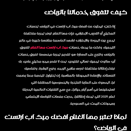
كيف تتفوق خدماتنا بالرياض
إذا كنتِ تبحثين عن
افضل ميك اب ارتست في الرياض
لخدمات
المكياج أو التدريب الاحترافي، فإن مها الغنام توفر تجربة متكاملة
تجمع بين الجودة والاحتراف تشهد العاصمة منافسة كبيرة في عالم
التجميل، ولكن ما يجعل خدمات
ميك اب ارتست مها الغنام
تتفوق
بالرياض وتتربع على الصدارة هو تقديم تجربة مخصصة تفوق خدمات
أي صالون تجميل نسائي تقليدي. نحن لا نقدم مجرد مكياج عادي، بل
نبتكر إطلالة متكاملة تدرس ملامح الوجه، ونوع البشرة، وتفاصيل
الفستان، والإضاءة المحيطة بالمناسبة. إن اختياركِ للخدمة معنا يضمن
لكِ الحصول على العناية الفاخرة والخصوصية المطلقة التي
تستحقينها في أهم أيام حياتكِ، مع دمج التقنيات العالمية الحديثة
لعام 2026 التي تجعل إطلالتكِ حديث منصات التواصل الاجتماعي
ومحركات البحث في السعودية.
لماذا تعتبر مها الغنام افضل ميك اب ارتست
في الرياض؟