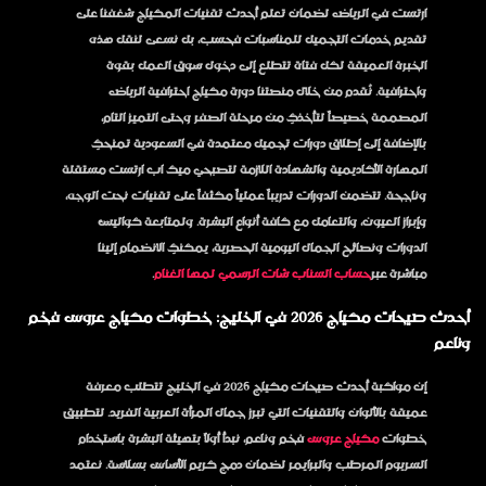
ارتست في الرياض
لضمان تعلم أحدث تقنيات المكياج شغفنا على
تقديم خدمات التجميل للمناسبات فحسب، بل نسعى لنقل هذه
الخبرة العميقة لكل فتاة تتطلع إلى دخول سوق العمل بقوة
واحترافية. نُقدم من خلال منصتنا
دورة مكياج احترافية الرياض
المصممة خصيصاً لتأخذكِ من مرحلة الصفر وحتى التميز التام،
بالإضافة إلى إطلاق
دورات تجميل معتمدة في السعودية
تمنحكِ
المهارة الأكاديمية والشهادة اللازمة لتصبحي ميك اب ارتست مستقلة
وناجحة. تتضمن الدورات تدريباً عملياً مكثفاً على تقنيات نحت الوجه،
وإبراز العيون، والتعامل مع كافة أنواع البشرة. ولمتابعة كواليس
الدورات ونصائح الجمال اليومية الحصرية، يمكنكِ الانضمام إلينا
مباشرة عبر
حساب السناب شات الرسمي لمها الغنام
.
أحدث صيحات مكياج 2026 في الخليج: خطوات مكياج عروس فخم
وناعم
إن مواكبة
أحدث صيحات مكياج 2026 في الخليج
تتطلب معرفة
عميقة بالألوان والتقنيات التي تبرز جمال المرأة العربية الفريد. لتطبيق
خطوات
مكياج عروس
فخم وناعم
، نبدأ أولاً بتهيئة البشرة باستخدام
السريوم المرطب والبرايمر لضمان دمج كريم الأساس بسلاسة. نعتمد