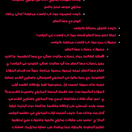
أحدث صيحات مكياج 2026 في الخليج: خطوات
مكياج عروس فخم وناعم
كيف تصبحين ميك اب ارتست محترفة؟ ابدئي رحلتك
اليوم مع مها الغنام
كيف تتفوق خدماتنا بالرياض
لماذا تعتبر مها الغنام افضل ميك اب ارتست في الرياض؟
مميزات حجز ميك اب ارتست محترفة بالرياض
مميزات خدمات مها الغنام:
الأسئلة الشائعة حول خدمات صالون نسائي مع مها الغنامس1: ما الذي
يميز خدمات مها الغنام عن أي صالون نسائي تقليدي في الرياض؟ ج:
تقدّم مها الغنام تجربة تجميل حصرية وخاصة بعيداً عن ازدحام المراكز
التقليدية، مع خبرة عالية في المكياج السينمائي وتساريح الشعر، وعناية
فردية بكل عميلة تضمن لكِ خصوصية تامة وإطلالة تنافس أرقى
المراكز العالمية.س2: هل تشمل الخدمة المكياج وتسريحة الشعر معاً؟
ج: نعم، نوفّر باقات متكاملة تجمع بين المكياج وتساريح الشعر في
موعد واحد، لتحصلي على إطلالة متناغمة وكاملة دون الحاجة لزيارة
أكثر من مكان.س3: كيف أضمن ثبات المكياج في طقس الرياض
الحار؟ ج: نعتمد على مثبتات مكياج عالمية وتقنيات دمج احترافية
تقاوم الرطوبة والحرارة، مما يحافظ على نضارة مكياجك لساعات