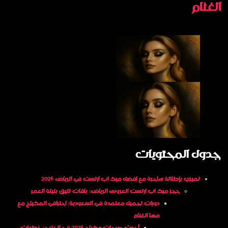
الغنام
جدول المحتويات
تميزي بإطلالة ساحرة مع افضل ميك اب ارتست في الرياض 2026
حجز ميك اب ارتست العروس الرياض: باقات تليق بليلة العمر
دورات تجميل معتمدة في السعودية: احترافي المكياج مع
مها الغنام