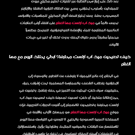
بعد ذلك على إبراز سحر النظرة عبر تقنيات
تعليم مكياج عيون
للمبتدئين
بأسلوب احترافي يدمج بين الظلال الترابية الدافئة والآيلاينر
المسحوب بدقة. وعند اختيار
افضل أنواع المكياج للمناسبات والاعراس
،
نحرص دائماً في
ميك اب ارتست مها الغنام
على اقتناء أرقى العلامات
العالمية المقاومة للماء والإضاءة الفوتوغرافية، لتمنحكِ مظهراً
مخملياً مشرقاً يدوم طوال الحفل بدون تكتل أو تغير في درجات
الألوان.
كيف تصبحين ميك اب ارتست محترفة؟ ابدئي رحلتك اليوم مع مها
الغنام
في الختام، إن عالم التجميل لا يتوقف عن التطور، والوصول إلى
الاحترافية يتطلب الشغف والممارسة المستمرة تحت إشراف خبراء
حقيقيين. سواء كنتِ تبحثين عن التميز في حفل زفافكِ وترغبين في
حجز إطلالة ملكية، أو كنتِ تسعين لمعرفة
كيف تصبحين ميك اب
ارتست محترفة
وتطمحين للانضمام إلى أقوى الدورات التدريبية، فإن
موقع
ميك اب ارتست مها الغنام
هو وجهتكِ الأولى والآمنة في
المملكة العربية السعودية والخليج. لا تترددي في التواصل معنا اليوم
للاستفسار عن الباقات والمواعيد المتاحة، وشاركينا برأيكِ واستفساراتكِ
في التعليقات أسفل المقال لنساعدكِ في اختيار ما يناسب إشراقتكِ.