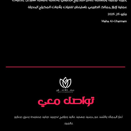
خبيرة تجميل ومهتمة بعالم المكياج الاحترافي والعناية بالبشرة. أشارككِ خطوات
عملية لإبراز جمالك الطبيعي باستخدام تقنيات وأدوات المكياج الحديثة
مايو 26, 2026
Maha Al-Ghannam
تواصل معي
نُعزّز الجمال والثقة عبر حرفية مهنية عالية وبرامج تدريبية دولية معتمدة وفق معايير
عالمية.