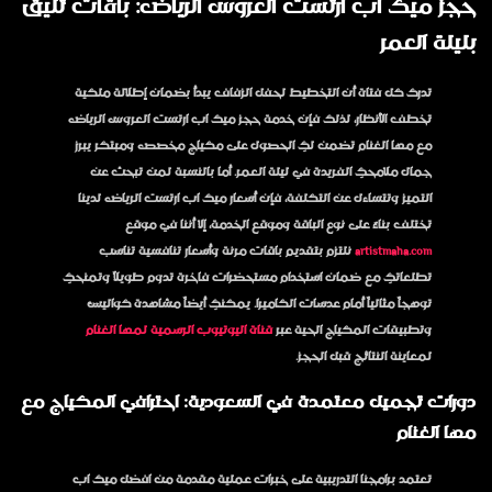
حجز ميك اب ارتست العروس الرياض: باقات تليق
بليلة العمر
تدرك كل فتاة أن التخطيط لحفل الزفاف يبدأ بضمان إطلالة ملكية
تخطف الأنظار، لذلك فإن خدمة
حجز ميك اب ارتست العروس الرياض
مع مها الغنام تضمن لكِ الحصول على مكياج مخصص ومبتكر يبرز
جمال ملامحكِ الفريدة في ليلة العمر. أما بالنسبة لمن تبحث عن
التميز وتتساءل عن التكلفة، فإن
أسعار ميك اب ارتست الرياض
لدينا
تختلف بناءً على نوع الباقة وموقع الخدمة، إلا أننا في موقع
artistmaha.com
نلتزم بتقديم باقات مرنة وأسعار تنافسية تناسب
تطلعاتكِ مع ضمان استخدام مستحضرات فاخرة تدوم طويلاً وتمنحكِ
توهجاً مثالياً أمام عدسات الكاميرا. يمكنكِ أيضاً مشاهدة كواليس
وتطبيقات المكياج الحية عبر
قناة اليوتيوب الرسمية لمها الغنام
لمعاينة النتائج قبل الحجز.
دورات تجميل معتمدة في السعودية: احترافي المكياج مع
مها الغنام
تعتمد برامجنا التدريبية على خبرات عملية مقدمة من
افضل ميك اب