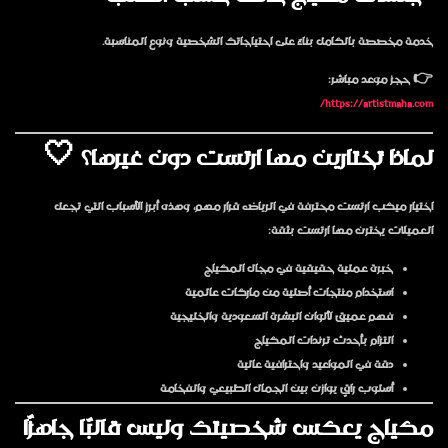
خدمة مخصصة بالكامل بناءً على احتياجاتك الشخصية ونوع المناسبة.
👉
حجز موعد مباشر:
https://artistmaha.com/
لماذا تختارين مها ارتست دون غيرها؟ 🤍
اختيار
ميكب ارتست محترفة في الرياض
قرار مهم، وهذه أبرز الأسباب التي تجعل
العميلات يخترن مها ارتست بثقة:
خبرة عملية حقيقية في مجال المكياج
استخدام منتجات أصلية من ماركات عالمية
فهم عميق لألوان البشرة السعودية والخليجية
التزام بأحدث ترندات المكياج
دقة في المواعيد واحترافية عالية
أسلوب راقٍ يوازن بين الجمال الطبيعي والفخامة
مكياج يعكس شخصيتك وليس قالبًا جاهزًا