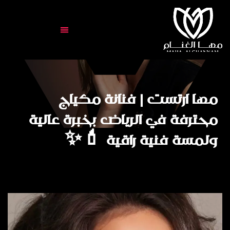
مها ارتست | فنانة مكياج
محترفة في الرياض بخبرة عالية
ولمسة فنية راقية 💄✨