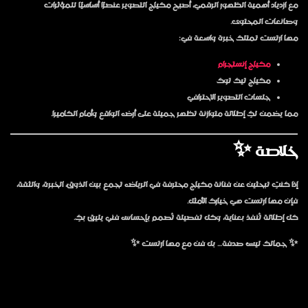
مع ازدياد أهمية الظهور الرقمي، أصبح مكياج التصوير عنصرًا أساسيًا للمؤثرات
وصانعات المحتوى.
مها ارتست تمتلك خبرة واسعة في:
مكياج إنستجرام
مكياج تيك توك
جلسات التصوير الاحترافي
مما يضمن لكِ إطلالة متوازنة تظهر جميلة على أرض الواقع وأمام الكاميرا.
خلاصة ✨
إذا كنتِ تبحثين عن
فنانة مكياج محترفة في الرياض
تجمع بين الذوق، الخبرة، والثقة،
فإن
مها ارتست
هي خيارك الأمثل.
كل إطلالة تُنفذ بعناية، وكل تفصيلة تُصمم بإحساس فني يليق بكِ.
✨ جمالك ليس صدفة… بل فن مع مها ارتست ✨