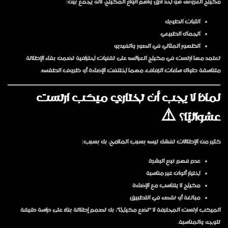
مكياج العروس هو أحد أدق وأهم أنواع المكياج، لأنه يجمع بين:
الثبات الطويل
الجمال الطبيعي
الظهور المثالي في الصور والفيديو
تعتمد مها ارتست في مكياج العرائس على تقنيات احترافية تضمن بقاء الإطلالة
متناسقة طوال ساعات الزفاف، مهما اختلفت الإضاءة أو ظروف الطقس.
لماذا لا يجب أن تختاري ميكب ارتست
عشوائيًا؟ ⚠️
كثير من الإطلالات تفشل ليس بسبب الملامح، بل بسبب:
عدم فهم نوع البشرة
اختيار ألوان غير مناسبة
مكياج لا يتناسب مع الإضاءة
مبالغة أو نقص في التطبيق
الميكب ارتست المحترفة لا “تضع مكياجًا”، بل
تصمم إطلالة
بناءً على دراسة دقيقة
للوجه والمناسبة.