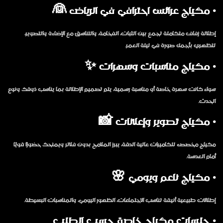
• مكياج عرائس احترافي في الرياض 👰
إطلالة زفاف متكاملة تجمع بين الثبات، الفخامة، والتناسق مع الإضاءة والتصوير،
لتظهري بأجمل صورة في ليلة العمر.
• مكياج مناسبات وسهرات ✨
سواء كانت سهرة خاصة أو مناسبة رسمية، يتم تصميم الإطلالة بما يناسب ذوقك ونوع
الحدث.
• مكياج تصوير وإعلانات 📸
مكياج مخصص للكاميرات عالية الدقة، يبرز الملامح بدون فلاتر ويمنحك حضورًا قويًا
أمام العدسة.
• مكياج ناعم ويومي 🌸
إطلالات طبيعية أنيقة تناسب الاجتماعات، الظهور اليومي، والمناسبات البسيطة.
• جلسات مكياج خاصة حسب الطلب