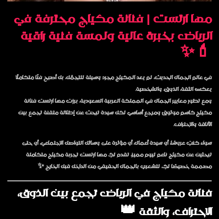
مها ارتست | فنانة مكياج محترفة في
الرياض بخبرة عالية ولمسة فنية راقية
💄✨
في عالم الجمال الحديث، لم يعد المكياج مجرد وسيلة للتجمّل، بل أصبح فنًا متكاملًا
يعكس الثقة، الذوق، والشخصية.
ومع تطور معايير الجمال في المملكة العربية السعودية، برزت
مها ارتست
فنانة
مكياج كاسم موثوق ومرجع أساسي لكل سيدة تبحث عن إطلالة متقنة تجمع بين
الأناقة والاحتراف.
سواء كنتِ عروسًا، أو سيدة أعمال، أو مؤثرة على وسائل التواصل الاجتماعي، أو حتى
تبحثين عن مكياج ناعم ليوم مميز، تقدم لكِ مها ارتست تجربة مكياج متكاملة
مصممة خصيصًا لكِ، لتشعري بالجمال الحقيقي من الداخل قبل الخارج ✨
فنانة مكياج في الرياض تجمع بين الذوق،
الاحتراف، والثقة 👑