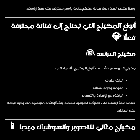
وهنا يظهر الفرق بين فنانة مكياج عادية واسم محترف مثل
مها ارتست
.
أنواع المكياج التي تحتاج إلى فنانة محترفة
فعلًا 💎
مكياج العرائس 👰
مكياج العروس من أصعب أنواع المكياج، لأنه يتطلب:
ثبات طويل
نعومة بدون بهتان
توافق مع الإضاءة والتصوير
تعتمد مها ارتست على تقنيات احترافية تضمن بقاء الإطلالة متوهجة من بداية الحفل
حتى نهايته.
مكياج مثالي للتصوير والسوشيال ميديا 📱