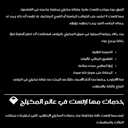
الفرق بين ميكب ارتست عادية وفنانة مكياج محترفة يكمن في التفاصيل.
مها ارتست لا تعتمد على القوالب الجاهزة أو النسخ المتكررة، بل تؤمن أن كل وجه له
جماله الخاص الذي يجب احترامه وإبرازه.
من خلال خبرتها العملية في سوق المكياج بالرياض، استطاعت أن تطور أسلوبًا فنيًا
خاصًا يجمع بين:
النعومة الراقية
التناسق المثالي للألوان
إبراز الملامح بدون مبالغة
الحفاظ على هوية كل سيدة
هذا الأسلوب جعلها من أكثر الأسماء طلبًا عند البحث عن
فنانة مكياج في الرياض
تتمتع بالثقة والاحتراف.
خدمات مها ارتست في عالم المكياج 💎
توفر مها ارتست باقة متكاملة من خدمات المكياج الاحترافي، لتلبي احتياجات مختلف
الفئات والمناسبات: