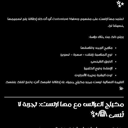
✨
تعتمد مها ارتست على مفهوم
Customized Makeup
، أي أن كل إطلالة يتم تصميمها
خصيصًا لكِ.
ويتم ذلك من خلال دراسة:
ملامح الوجه وتناسقها
نوع المناسبة (زفاف – سهرة – تصوير)
الذوق الشخصي
الإضاءة ونوع الكاميرا
لون البشرة ودرجة الأندرتون
النتيجة النهائية ليست مجرد مكياج جميل، بل إطلالة تشبهك أنتِ وتعزز ثقتك بنفسك
💫
مكياج العرائس مع مها ارتست: تجربة لا
تُنسى 👰✨