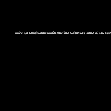
اً يدوم حتى آخر لحظة. وهنا يبرز اسم مها الغنام كأفضل ميكب ارتست في الرياض