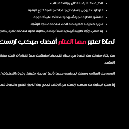
تنظيف البشرة بانتظام وإزالة الشوائب.
الترطيب اليومي باستخدام منتجات مناسبة لنوع البشرة.
التقشير اللطيف مرة أسبوعيًا للحفاظ على النعومة.
شرب كميات كافية من الماء لضمان نضارة البشرة.
ولا تنسي، زيارة طبيبة الجلدية قبل الزفاف خطوة ذكية لضمان بشرة جاهزة
لماذا تعتبر
مها الغنام
أفضل ميكب ارتست في ا
من خلال سنوات من الخبرة في مجال التجميل، استطاعت مها الغنام أن تثبت مكانتها
الزفاف.
العديد من العرائس وصفن تجربتهن معها بأنها “مريحة، دقيقة، وفوق التوقعات”، خص
إذا كنتِ تبحثين عن ميكب ارتست في الرياض تجمع بين الذوق الرفيع والخبرة، فمها الغن