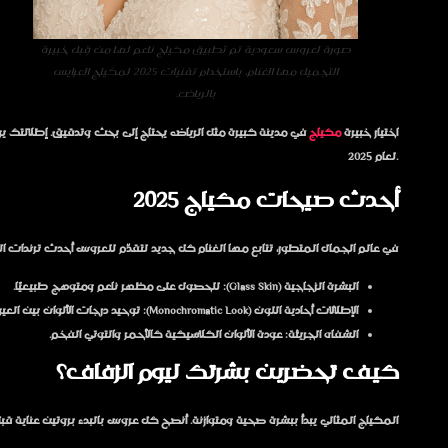
صورة لعروس سعودية تم تطبيق مكياج ناعم لها من قِبل خبيرة
التجميل مها الغنام، باستخدام تقنيات 2025 لمكياج العرايس
بالرياض.
اختيار خبيرة
مكياج
في مدينة كبيرة مثل الرياض يحتاج إلى بحث وتدقيق. إطلالتك يوم
لعام 2025.
أحدث صيحات مكياج 2025
في عالم الجمال المتطور، تتابع
مها الغنام
كل جديد لتقدّم للعروس أحدث ترندات ال
البشرة الزجاجية (Glass Skin):
للحصول على مظهر ناعم ومتوهج طبيعيًا.
الإطلالات أحادية اللون (Monochromatic Look):
توحيد درجات الألوان بين العي
الشفاه الجريئة:
عودة الألوان الكلاسيكية كالأحمر والتوتي الفخم.
كيف تحضرين بشرتك ليوم الزفاف؟
المكياج المثالي يبدأ ببشرة صحية ومتوازنة. أنصح كل عروس بالبدء بروتين عناية قبل 