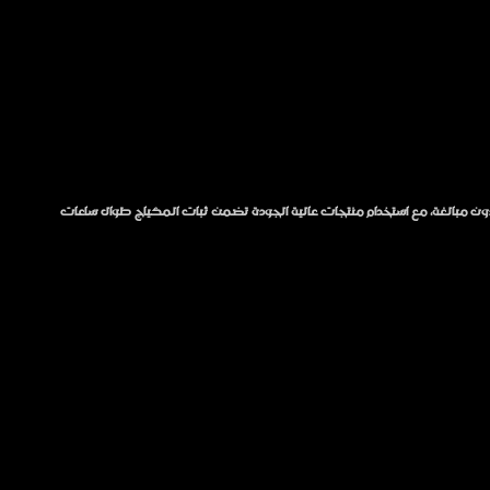
ة دون مبالغة، مع استخدام منتجات عالية الجودة تضمن ثبات المكياج طوال ساعات