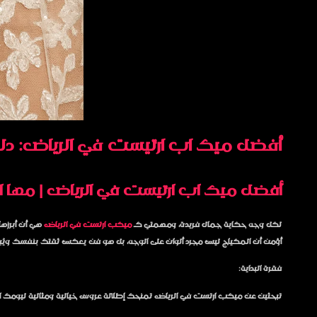
أفضل ميك اب ارتيست في الرياض: دليلك لا
أفضل ميك اب ارتيست في الرياض | مها ال
لكل وجه حكاية جمال فريدة، ومهمتي كـ
ميكب ارتست في الرياض
هي أن أبرزها
أؤمن أن المكياج ليس مجرد ألوان على الوجه، بل هو فن يعكس ثقتك بنفسك ويُ
فقرة البداية:
تبحثين عن
ميكب ارتست في الرياض
تمنحك إطلالة عروس خيالية ومثالية ليومك ال