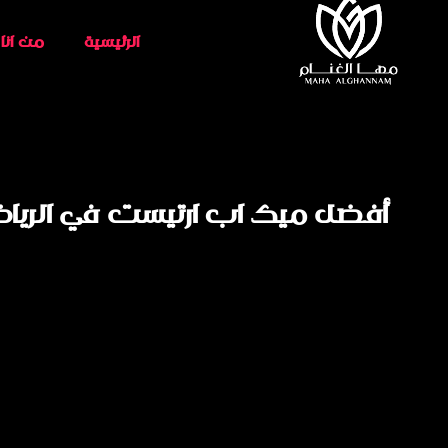
الرئيسية
من انا
أفضل ميك اب ارتيست في الرياض: دل