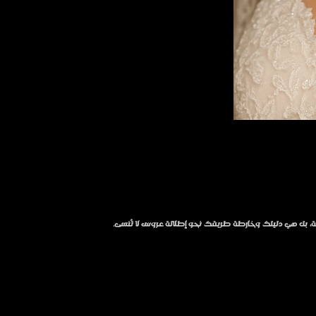
ة، بل هي دليلك وخارطة طريقك نحو إطلالة عروس لا تُنسى.