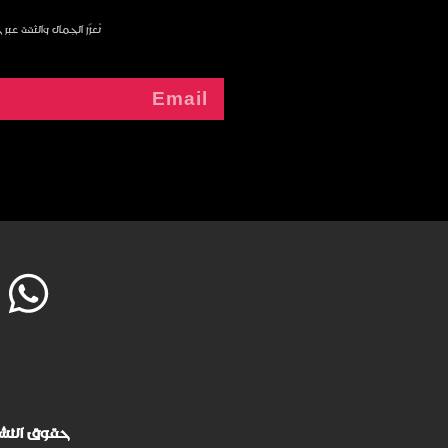
نُعزّز الجمال والثقة عب
حقوق النشر © 2025 ArtistMaha. جميع ا