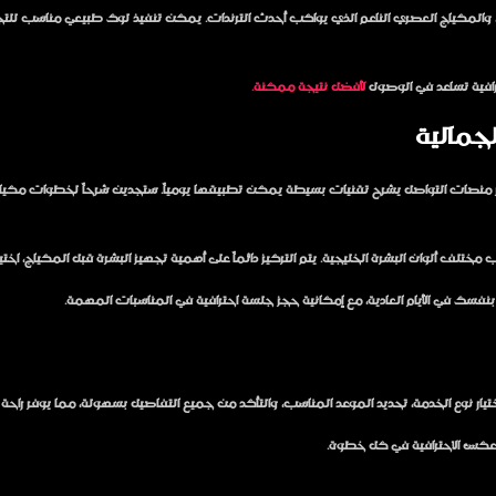
ته، والمكياج العصري الناعم الذي يواكب أحدث الترندات. يمكن تنفيذ لوك طبيعي مناسب للتج
حترافية تساعد في الوصول
لأفضل نتيجة ممكنة.
جمالية
عبر منصات التواصل يشرح تقنيات بسيطة يمكن تطبيقها يومياً. ستجدين شرحاً لخطوات مكيا
ختلف ألوان البشرة الخليجية. يتم التركيز دائماً على أهمية تجهيز البشرة قبل المكياج، اخت
ك في الأيام العادية، مع إمكانية حجز جلسة احترافية في المناسبات المهمة.
يار نوع الخدمة، تحديد الموعد المناسب، والتأكد من جميع التفاصيل بسهولة، مما يوفر راحة
 تعكس الاحترافية في كل خطوة.