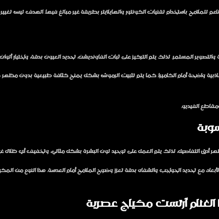
اعم للملامح باستخدام تقنيات الكونتور والهايلايتر بطريقة غير مبالغ فيها. الهدف ليس تغيير ا
والتصوير المستمر. لذلك يتم التركيز على ثبات الفاونديشن، تحديد العيون بدقة، واختيار أل
ذبية واضحة أمام الكاميرا. كما يتم تثبيت الرموش بشكل يمنح كثافة طبيعية بدون مظهر صناعي
ومقاطع الفيديو.
وبة
ظهر أدق التفاصيل، لذلك يتم العمل على توحيد لون البشرة بشكل مثالي، وتخفيف أي ظلال غ
ي الأبعاد، مع تحديد الحواجب والشفاه بدقة تعزز وضوح الملامح أمام العدسة. هذا النوع من 
 الغنام آرتست مكياج عصرية