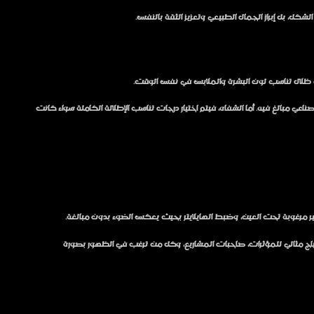
لشكل، بل إبراز الجمال الطبيعي وتعزيز الثقة بالنفس.
وان ظلال تناسب لون البشرة والملابس في نفس الوقت.
 مبالغ فيه. أما الشفاه، فيتم اختيار درجات تناسب الإطلالة الكاملة سواء كانت
ير مرغوبة تحت العين، وضبط الهايلايتر بحيث يعكس الضوء بدون مبالغة.
المكياج مثالي للمؤثرات، صاحبات المشاريع، وكل من ترغب في الظهور بصورة