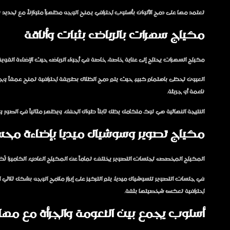
تعتمد مها على دمج الألوان بأسلوب احترافي يمنح الوجه مظهراً متوازناً، مع تحديد ن
مكياج سهرات بالرياض بثبات وأناقة
مكياج السهرات يحتاج إلى عناية خاصة، خاصة في أجواء الرياض حيث الإضاءة القوية 
العيون تحظى باهتمام كبير، حيث يتم دمج الظلال بطريقة احترافية تمنح عمقاً وجا
ناعمة أو جريئة.
النتيجة النهائية هي لوك متكامل يظل ثابتاً طوال الحفل، ويظهر مثالياً في الصور 
مكياج تصوير وسوشيال ميديا بإضاءة محس
المكياج المخصص لجلسات التصوير يختلف تماماً عن المكياج العادي. الكاميرا تُ
في جلسات التصوير للسوشيال ميديا، يتم التركيز على إبراز ملامح الوجه بشكل ثلاث
احترافية تعكس شخصيتها بثقة.
أسلوب يجمع بين النعومة والجرأة مع مها