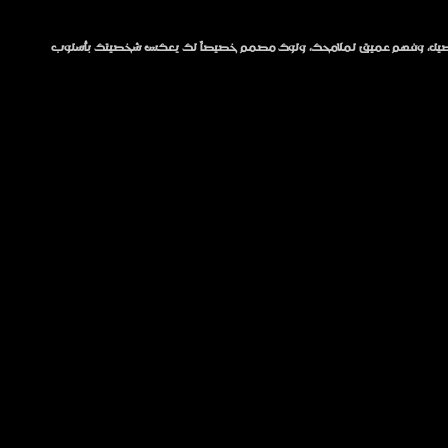
بالتفاصيل، وفهم عميق لملامحك، ولوك مصمم خصيصاً لك يعكس شخصيتك بأسلوب