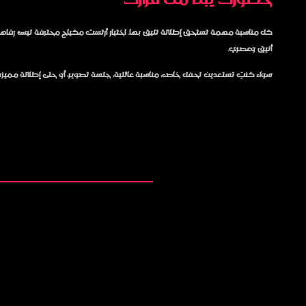
حضورك يبدأ من قرارك
كل مناسبة مهمة تستحق إطلالة تليق بها. اختيار آرتست مكياج محترفة ليس ر
أنيق وعصري.
سواء كنتِ تستعدين لحفل خاص، مناسبة عائلية، جلسة تصوير، أو حتى إطلالة مميزة لي