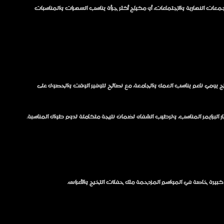
معات النهارية والاجتماعات، أو مكياج أكثر جرأة يناسب السهرات والمناسبات
ج يومي ناعم يناسب العمل والجامعة، مع نصائح لتوفير الوقت والحصول على
يار البرايمر المناسب، وترطيب الشفاه لضمان نتيجة متكاملة تدوم طوال المناسبة.
 كبيرة خاصة في المواسم المزدحمة مثل حفلات التخرج والأعراس.