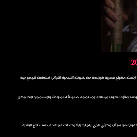
نام آرتست مكياج عصرية كواحدة من خبيرات التجميل اللواتي استطعن الجمع بين
تنفيذها بعناية لتكون مختلفة ومصممة خصيصاً لصاحبتها، وليس مجرد لوك مكرر.
 القوي هو سر أي مكياج ناجح. يتم اختيار المنتجات المناسبة حسب نوع البشرة