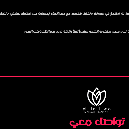
فاهية، بل استثمار في صورتك وثقتك بنفسك. مع مها الغنام تحصلين على اهتمام حقيقي 
وم مهم، ستكون النتيجة حضوراً لافتاً وأناقة تدوم في الذاكرة قبل الصور.
تواصل معي