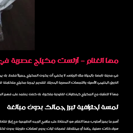
مها الغنام – آرتست مكياج عصرية في الر
في مدينة نابضة بالحياة مثل الرياض، لا يكفي أن يكون المكياج جميلاً فقط، بل ي
الذوق الخليجي الأصيل واللمسات العصرية الحديثة، لتقديم تجربة مكياج متكاملة 
مها لا تتعامل مع المكياج كخطوات تقليدية متكررة، بل كفن يعتمد على فهم الملا
لمسة احترافية تبرز جمالك بدون مبالغة
أهم ما يميز أسلوب مها الغنام هو الحفاظ على ملامح الوجه الطبيعية مع إبراز نقا
سواء كانت دهنية، جافة أو مختلطة، لضمان ثبات يدوم لساعات طويلة بدون تكتل أ