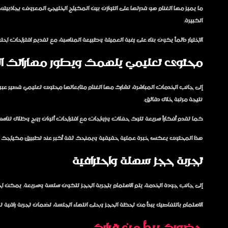
ما يميز مها الغنام هو قدرتها على التوازن بين المكياج الخليجي المعروف بجاذبي
الكبيرة.
الاختيار دائماً يكون بناءً على رغبة العميلة وطبيعة المناسبة، مع تقديم اقتراحات ا
محتوى تعليمي يلهمك ويطور مهاراتك ال
إلى جانب الخدمات المباشرة، تشارك مها الغنام متابعاتها محتوى تعليمي قصير 
نتيجة مرتبة خلال دقائق.
كما تقدم أفكاراً سريعة للوك حفلات وزواجات مع اقتراحات ألوان روج وظلال تناسب م
هذا المحتوى يعكس خبرة عملية حقيقية ويمنحك ثقة أكبر عند تطبيق مكياجك بنفس
تجربة حجز سهلة واحترافية
إلى جانب جودة الخدمة، يتم الاهتمام بتجربة الحجز لتكون سلسة وسريعة. يمكن اخت
الاهتمام بالتفاصيل يبدأ من لحظة الحجز وحتى انتهاء الجلسة، لضمان تجربة راقية