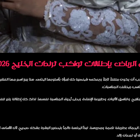
ياض بإطلالات تواكب ترندات الخليج 2026
جب أن يكون متقناً، ثابتاً، ويعكس شخصية كل امرأة بأسلوبها الخاص. هنا يبرز اسم مها الغ
تناسب مختلف المناسبات.
مح، وتناسق الألوان، وطبيعة الإضاءة، وحتى أجواء المناسبة نفسها. لذلك كل إطلالة يتم 
ط الجمال بطريقة ناعمة ومدروسة. تبدأ الجلسة دائماً بتحضير البشرة بشكل صحيح، لأن الأساس
و لمعان زائد.